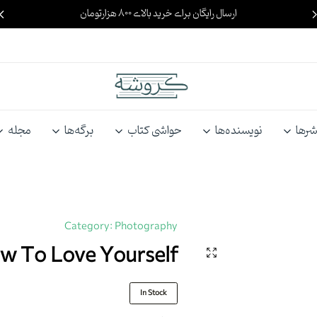
ارسال رایگان برای خرید بالای ۸۰۰ هزارتومان
کروشه
گپ‌وگفت
با
شرها
نویسنده‌ها
حواشی کتاب
برگه‌ها
مجله
کتاب
Category:
Photography
w To Love Yourself
In Stock