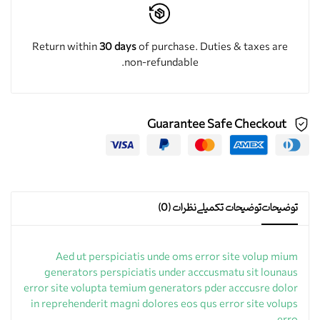
Return within
30 days
of purchase. Duties & taxes are
non-refundable.
Guarantee Safe Checkout
توضیحات
توضیحات تکمیلی
نظرات (0)
Aed ut perspiciatis unde oms error site volup mium
generators perspiciatis under acccusmatu sit lounaus
error site volupta temium generators pder acccusre dolor
in reprehenderit magni dolores eos qus error site volups