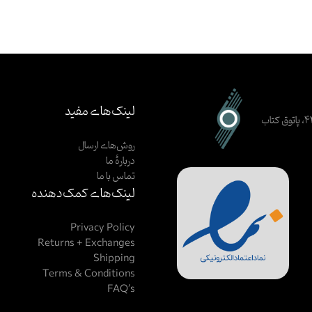
لینک‌های مفید
اصفهان، خیابان ظهیرالاسلام، کوچهٔ ۳ (حیرت)، بن‌بست شکوفه، پلاک ۴۴، پاتوق کتاب
روش‌های ارسال
دربارهٔ ما
تماس با ما
لینک‌های کمک‌دهنده
Privacy Policy
Returns + Exchanges
Shipping
Terms & Conditions
FAQ’s