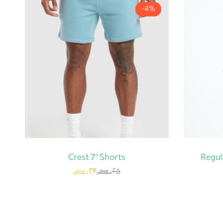
-4%
Crest 7″ Shorts
Regul
۲۴
۲۵
هزار
هزار
تومان
تومان