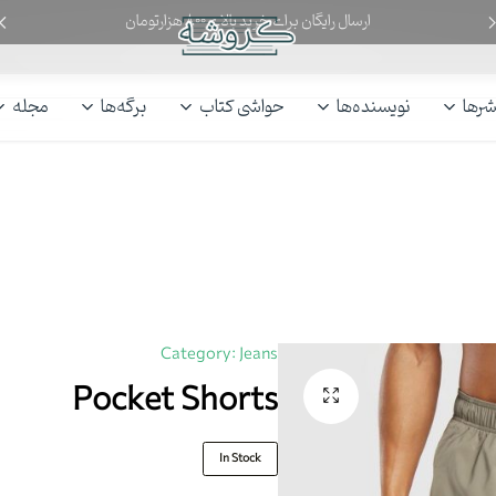
ارسال رایگان برای خرید بالای ۸۰۰ هزارتومان
کروشه
گپ‌وگفت
با
شرها
نویسنده‌ها
حواشی کتاب
برگه‌ها
مجله
کتاب
Category:
Jeans
Pocket Shorts
In Stock