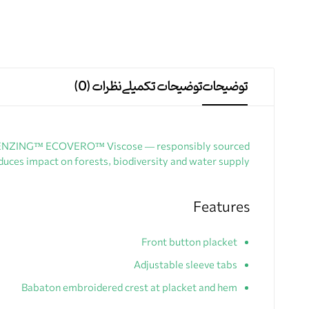
توضیحات
توضیحات تکمیلی
نظرات (0)
 from LENZING™ ECOVERO™ Viscose — responsibly sourced
uces impact on forests, biodiversity and water supply.
Features
Front button placket
Adjustable sleeve tabs
Babaton embroidered crest at placket and hem