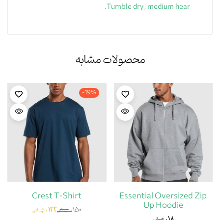
Tumble dry, medium hear.
محصولات مشابه
-19%
Crest T-Shirt
Essential Oversized Zip
Up Hoodie
۱۲۲
۱۵۰
هزار
هزار
تومان
تومان
۱۸
هزار