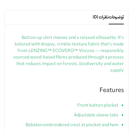
توضیحات
نظرات (0)
Button-up shirt sleeves and a relaxed silhouette. It’s
tailored with drapey, crinkle-texture fabric that’s made
from LENZING™ ECOVERO™ Viscose — responsibly
sourced wood-based fibres produced through a process
that reduces impact on forests, biodiversity and water
supply.
Features
Front button placket
Adjustable sleeve tabs
Babaton embroidered crest at placket and hem