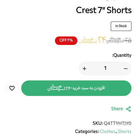
Crest 7″ Shorts
In Stock
۲۴
هزار
هزار
۲۵
تومان
۴% OFF
تومان
Quantity:
هزار
افزودن به سبد خرید
-
تومان
۲۴
Share
SKU:
Q4TTYHTJY0
Categories:
Clothes
,
Shorts