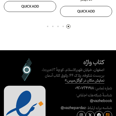
تومان
QUICK ADD
QUICK ADD
کتاب واژه
اصفهان، خیابان ظهیرالاسلام، کوچهٔ ۳ (حیرت)،
بن‌بست شکوفه، پلاک ۴۴، پاتوق کتاب آسمان
نمایش مکان در گوگل‌مپس
شماره تماس:
۰۹۲۰۷۳۴۱۹۱۸
شناسهٔ شبکه‌های اجتماعی:
@vazhebook
شناسه برای ارتباط:
@vazhepardaz