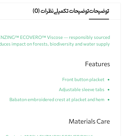
توضیحات
توضیحات تکمیلی
نظرات (0)
 from LENZING™ ECOVERO™ Viscose — responsibly sourced
uces impact on forests, biodiversity and water supply.
Features
Front button placket
Adjustable sleeve tabs
Babaton embroidered crest at placket and hem
Materials Care