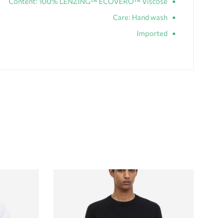
Content: 100% LENZING™ ECOVERO™ Viscose
Care: Hand wash
Imported