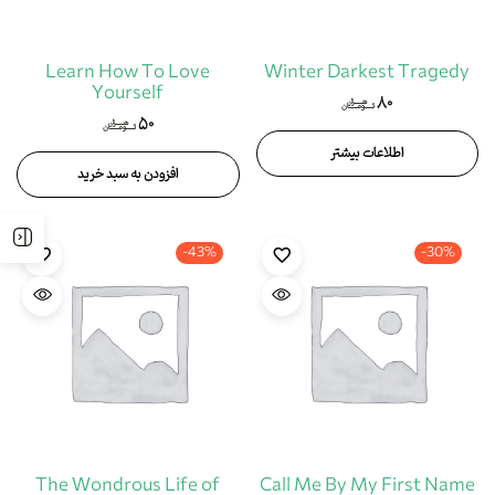
Learn How To Love
Winter Darkest Tragedy
Yourself
۸۰
هزار
تومان
۵۰
هزار
تومان
اطلاعات بیشتر
افزودن به سبد خرید
-43%
-30%
The Wondrous Life of
Call Me By My First Name