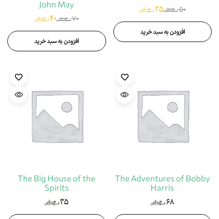
John May
۳۵
۵۰
هزار
هزار
تومان
تومان
۴۰
۷۰
هزار
هزار
تومان
تومان
افزودن به سبد خرید
افزودن به سبد خرید
The Big House of the
The Adventures of Bobby
Spirits
Harris
۳۵
۶۸
هزار
هزار
تومان
تومان