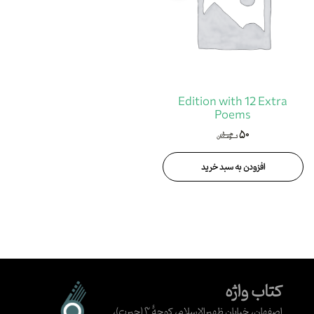
Edition with 12 Extra
Poems
۵۰
هزار
تومان
افزودن به سبد خرید
کتاب واژه
اصفهان، خیابان ظهیرالاسلام، کوچهٔ ۳ (حیرت)،