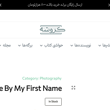
ارسال رایگان برای خرید بالای ۸۰۰ هزارتومان
کروشه
گپ‌وگفت
با
شرها
نویسنده‌ها
حواشی کتاب
برگه‌ها
مجله
کتاب
Category:
Photography
e By My First Name
In Stock