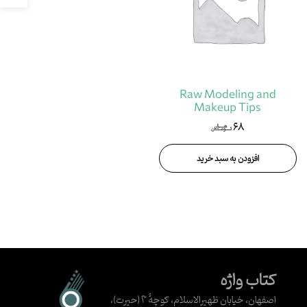
Raw Modeling and
Makeup Tips
۶۸
هزار
تومان
افزودن به سبد خرید
کتاب واژه
اصفهان، خیابان ظهیرالاسلام، کوچهٔ ۳ (حیرت)،