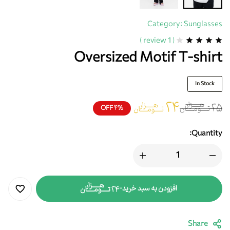
Category:
Sunglasses
review )
1
(
Oversized Motif T-shirt
In Stock
۲۴
هزار
هزار
۲۵
تومان
۴% OFF
تومان
Quantity:
هزار
افزودن به سبد خرید
-
تومان
۲۴
Share